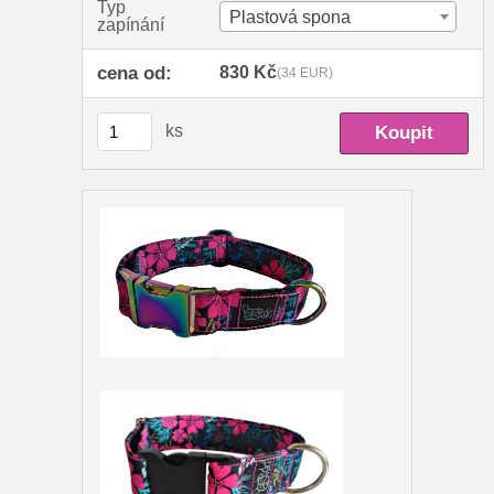
Typ
Plastová spona
zapínání
cena od:
830 Kč
(34 EUR)
ks