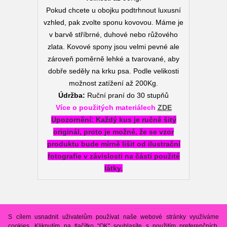
Pokud chcete u obojku podtrhnout luxusní
vzhled, pak zvolte sponu kovovou. Máme je
v barvě stříbrné, duhové nebo růžového
zlata. Kovové spony jsou velmi pevné ale
zároveň poměrně lehké a tvarované, aby
dobře seděly na krku psa. Podle velikosti
možnost zatížení až 200Kg.
Údržba:
Ruční praní do 30 stupňů
Více o použitých materiálech
ZDE
Upozornění:
Každý kus je ručně šitý
originál, proto je možné, že se vzor
produktu bude mírně lišit od ilustrační
fotografie v závislosti na části použité
látky.
S cílem usnadnit uživatelům používat naše webové stránky využíváme
Vytvořeno systémem
www.webareal.cz
cookies. Kliknutím na tlačítko "OK" souhlasíte s použitím preferenčních,